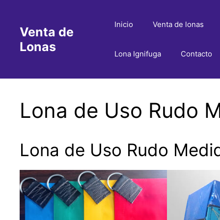
Saltar
al
Inicio
Venta de lonas
Venta de
contenido
Lonas
Lona Ignifuga
Contacto
Lona de Uso Rudo M
Lona de Uso Rudo Medid