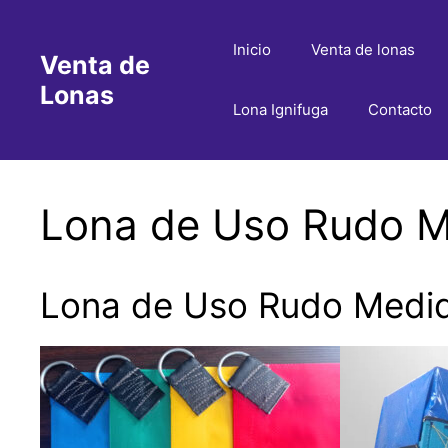
Saltar
al
Inicio
Venta de lonas
Venta de
contenido
Lonas
Lona Ignifuga
Contacto
Lona de Uso Rudo M
Lona de Uso Rudo Medid