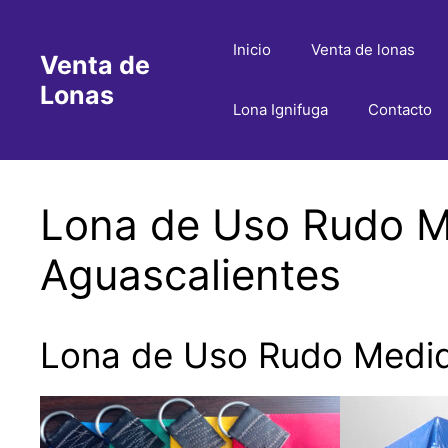
Saltar
al
Inicio
Venta de lonas
Venta de
contenido
Lonas
Lona Ignifuga
Contacto
Lona de Uso Rudo Me
Aguascalientes
Lona de Uso Rudo Medida