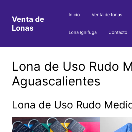
Saltar
al
Inicio
Venta de lonas
Venta de
contenido
Lonas
Lona Ignifuga
Contacto
Lona de Uso Rudo Me
Aguascalientes
Lona de Uso Rudo Medida