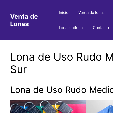
Saltar
al
Inicio
Venta de lonas
Venta de
contenido
Lonas
Lona Ignifuga
Contacto
Lona de Uso Rudo Me
Sur
Lona de Uso Rudo Medida