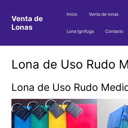
Saltar
al
Inicio
Venta de lonas
Venta de
contenido
Lonas
Lona Ignifuga
Contacto
Lona de Uso Rudo M
Lona de Uso Rudo Medid