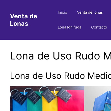
Saltar
al
Inicio
Venta de lonas
Venta de
contenido
Lonas
Lona Ignifuga
Contacto
Lona de Uso Rudo Me
Lona de Uso Rudo Medida