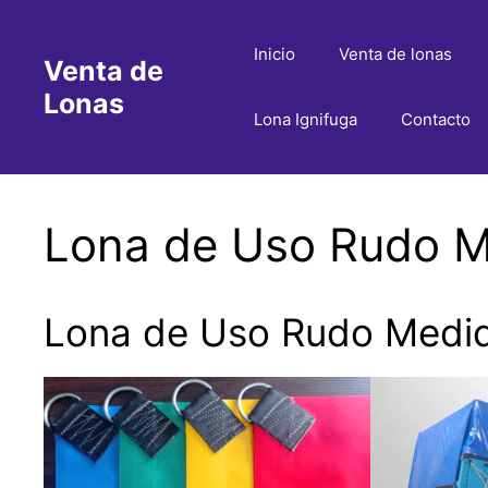
Saltar
al
Inicio
Venta de lonas
Venta de
contenido
Lonas
Lona Ignifuga
Contacto
Lona de Uso Rudo Me
Lona de Uso Rudo Medida