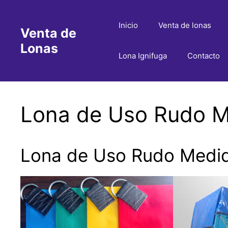
Saltar
al
Inicio
Venta de lonas
Venta de
contenido
Lonas
Lona Ignifuga
Contacto
Lona de Uso Rudo Me
Lona de Uso Rudo Medida