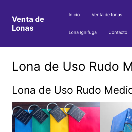
Saltar
al
Inicio
Venta de lonas
Venta de
contenido
Lonas
Lona Ignifuga
Contacto
Lona de Uso Rudo M
Lona de Uso Rudo Medid