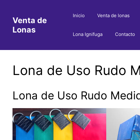
Saltar
al
Inicio
Venta de lonas
Venta de
contenido
Lonas
Lona Ignifuga
Contacto
Lona de Uso Rudo Me
Lona de Uso Rudo Medid