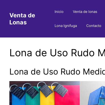
Saltar
al
Inicio
Venta de lonas
Venta de
contenido
Lonas
Lona Ignifuga
Contacto
Lona de Uso Rudo Me
Lona de Uso Rudo Medid