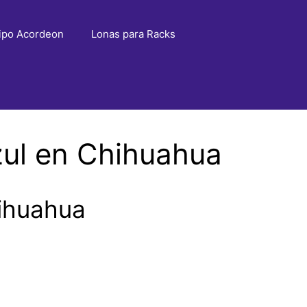
ipo Acordeon
Lonas para Racks
zul en Chihuahua
hihuahua