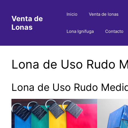
Saltar
al
Inicio
Venta de lonas
Venta de
contenido
Lonas
Lona Ignifuga
Contacto
Lona de Uso Rudo Me
Lona de Uso Rudo Medida 