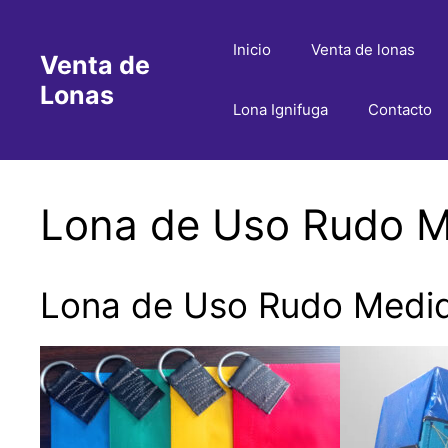
Saltar
al
Inicio
Venta de lonas
Venta de
contenido
Lonas
Lona Ignifuga
Contacto
Lona de Uso Rudo Me
Lona de Uso Rudo Medida