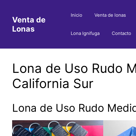
Saltar
al
Inicio
Venta de lonas
Venta de
contenido
Lonas
Lona Ignifuga
Contacto
Lona de Uso Rudo Me
California Sur
Lona de Uso Rudo Medida