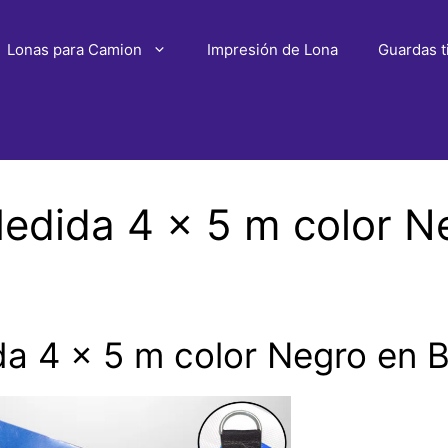
Lonas para Camion
Impresión de Lona
Guardas t
dida 4 x 5 m color N
 4 x 5 m color Negro en Ba