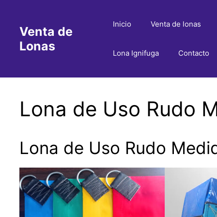
Saltar
al
Inicio
Venta de lonas
Venta de
contenido
Lonas
Lona Ignifuga
Contacto
Lona de Uso Rudo Me
Lona de Uso Rudo Medida