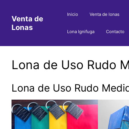
Saltar
al
Inicio
Venta de lonas
Venta de
contenido
Lonas
Lona Ignifuga
Contacto
Lona de Uso Rudo Me
Lona de Uso Rudo Medida