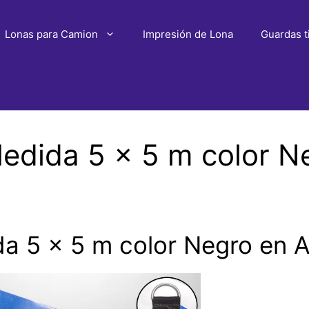
Lonas para Camion
Impresión de Lona
Guardas t
edida 5 x 5 m color N
a 5 x 5 m color Negro en A