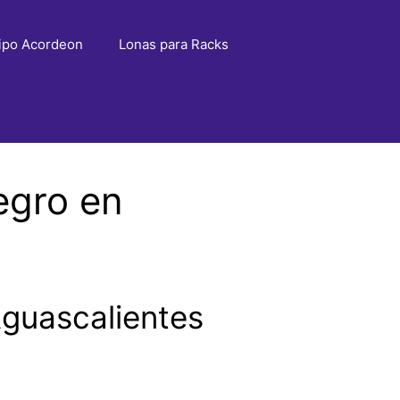
ipo Acordeon
Lonas para Racks
egro en
guascalientes