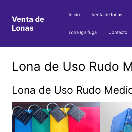
Saltar
al
Inicio
Venta de lonas
Venta de
contenido
Lonas
Lona Ignifuga
Contacto
Lona de Uso Rudo Me
Lona de Uso Rudo Medida