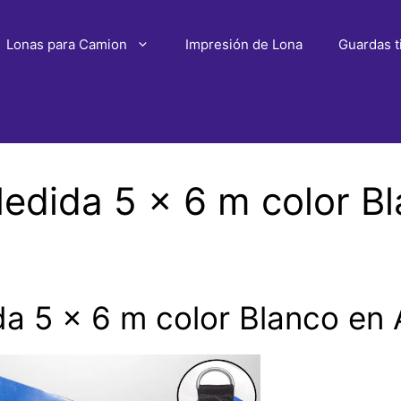
Lonas para Camion
Impresión de Lona
Guardas t
dida 5 x 6 m color B
 5 x 6 m color Blanco en 