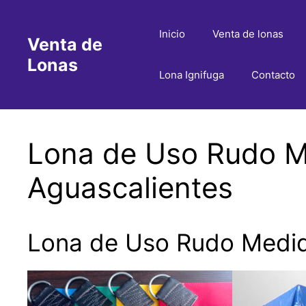
Saltar
al
Inicio
Venta de lonas
Venta de
contenido
Lonas
Lona Ignifuga
Contacto
Lona de Uso Rudo Me
Aguascalientes
Lona de Uso Rudo Medida