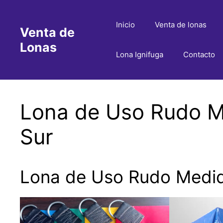
Saltar
al
Inicio
Venta de lonas
Venta de
contenido
Lonas
Lona Ignifuga
Contacto
Lona de Uso Rudo Me
Sur
Lona de Uso Rudo Medida