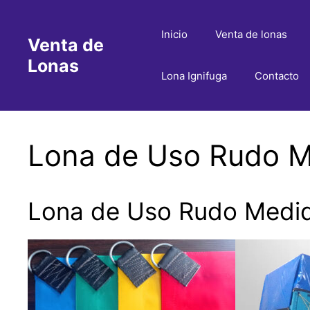
Saltar
al
Inicio
Venta de lonas
Venta de
contenido
Lonas
Lona Ignifuga
Contacto
Lona de Uso Rudo Me
Lona de Uso Rudo Medida