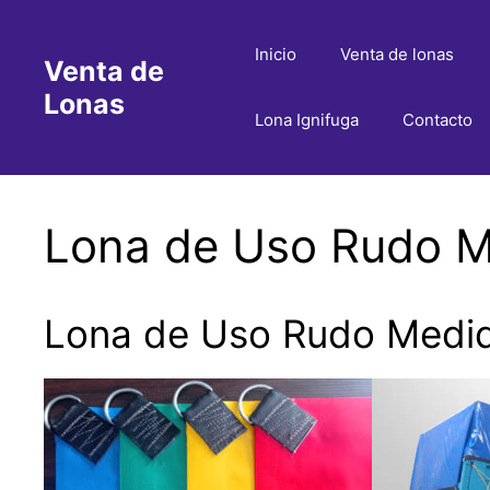
Saltar
al
Inicio
Venta de lonas
Venta de
contenido
Lonas
Lona Ignifuga
Contacto
Lona de Uso Rudo Me
Lona de Uso Rudo Medida