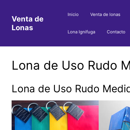
Saltar
al
Inicio
Venta de lonas
Venta de
contenido
Lonas
Lona Ignifuga
Contacto
Lona de Uso Rudo M
Lona de Uso Rudo Medid