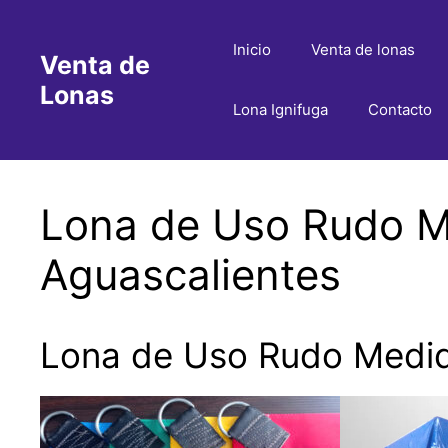
Saltar
al
Inicio
Venta de lonas
Venta de
contenido
Lonas
Lona Ignifuga
Contacto
Lona de Uso Rudo Me
Aguascalientes
Lona de Uso Rudo Medida