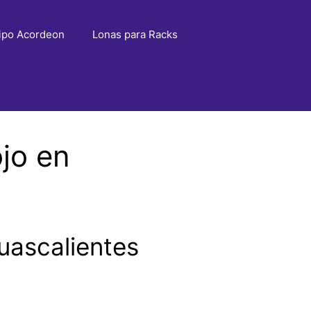
ipo Acordeon
Lonas para Racks
jo en
uascalientes