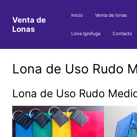
Saltar
al
Inicio
Venta de lonas
Venta de
contenido
Lonas
Lona Ignifuga
Contacto
Lona de Uso Rudo M
Lona de Uso Rudo Medid