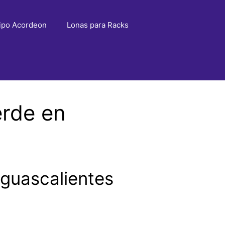
ipo Acordeon
Lonas para Racks
erde en
guascalientes