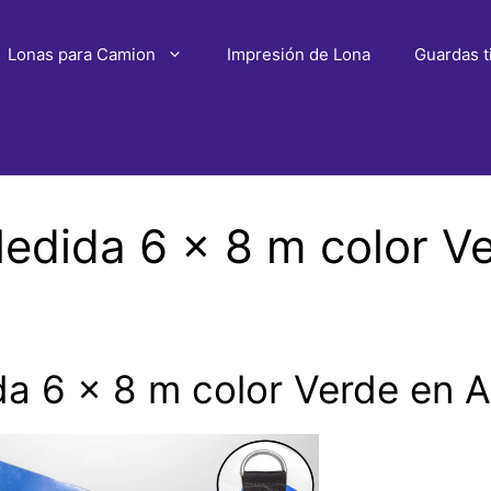
Lonas para Camion
Impresión de Lona
Guardas t
dida 6 x 8 m color V
 6 x 8 m color Verde en A