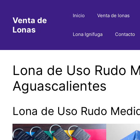
Saltar
al
Inicio
Venta de lonas
Venta de
contenido
Lonas
Lona Ignifuga
Contacto
Lona de Uso Rudo Me
Aguascalientes
Lona de Uso Rudo Medida