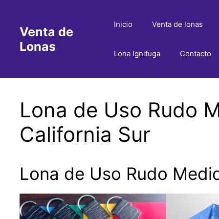
Saltar
al
Inicio
Venta de lonas
Venta de
contenido
Lonas
Lona Ignifuga
Contacto
Lona de Uso Rudo Me
California Sur
Lona de Uso Rudo Medida