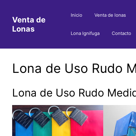
Saltar
al
Inicio
Venta de lonas
Venta de
contenido
Lonas
Lona Ignifuga
Contacto
Lona de Uso Rudo M
Lona de Uso Rudo Medid